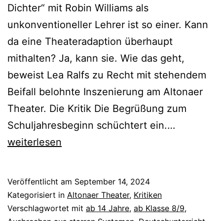
Dichter“ mit Robin Williams als
unkonventioneller Lehrer ist so einer. Kann
da eine Theateradaption überhaupt
mithalten? Ja, kann sie. Wie das geht,
beweist Lea Ralfs zu Recht mit stehendem
Beifall belohnte Inszenierung am Altonaer
Theater. Die Kritik Die Begrüßung zum
Der
Schuljahresbeginn schüchtert ein.…
Club
weiterlesen
der
toten
Veröffentlicht am
September 14, 2024
Dichter
Kategorisiert in
Altonaer Theater
,
Kritiken
Verschlagwortet mit
ab 14 Jahre
,
ab Klasse 8/9
,