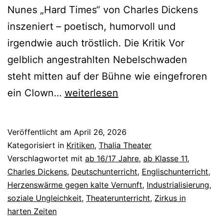
Nunes „Hard Times“ von Charles Dickens
inszeniert – poetisch, humorvoll und
irgendwie auch tröstlich. Die Kritik Vor
gelblich angestrahlten Nebelschwaden
steht mitten auf der Bühne wie eingefroren
Hard
ein Clown…
weiterlesen
Times
Veröffentlicht am
April 26, 2026
Kategorisiert in
Kritiken
,
Thalia Theater
Verschlagwortet mit
ab 16/17 Jahre
,
ab Klasse 11
,
Charles Dickens
,
Deutschunterricht
,
Englischunterricht
,
Herzenswärme gegen kalte Vernunft
,
Industrialisierung
,
soziale Ungleichkeit
,
Theaterunterricht
,
Zirkus in
harten Zeiten