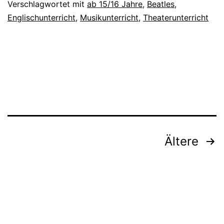
in
Verschlagwortet mit
ab 15/16 Jahre
,
Beatles
,
Englischunterricht
,
Musikunterricht
,
Theaterunterricht
Hamburg
Beitragsnavigation
Ältere