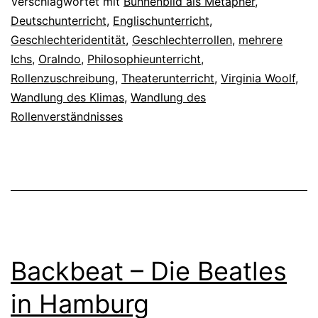
Verschlagwortet mit
Bühnenbild als Metapher
,
Deutschunterricht
,
Englischunterricht
,
Geschlechteridentität
,
Geschlechterrollen
,
mehrere
Ichs
,
Oralndo
,
Philosophieunterricht
,
Rollenzuschreibung
,
Theaterunterricht
,
Virginia Woolf
,
Wandlung des Klimas
,
Wandlung des
Rollenverständnisses
Backbeat – Die Beatles
in Hamburg