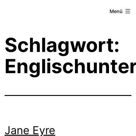
Zum
Theater­
Menü
Inhalt
zeit
springen
Hamburg
Schlagwort:
Englischunter
Jane Eyre