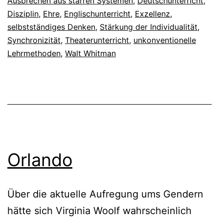
Ausbrechen aus starren Systemen
,
Deutschunterricht
,
Disziplin
,
Ehre
,
Englischunterricht
,
Exzellenz
,
selbstständiges Denken
,
Stärkung der Individualität
,
Synchronizität
,
Theaterunterricht
,
unkonventionelle
Lehrmethoden
,
Walt Whitman
Orlando
Über die aktuelle Aufregung ums Gendern
hätte sich Virginia Woolf wahrscheinlich