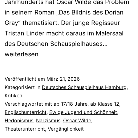
Jahrhunderts hat Oscar Wilde das Problem
in seinem Roman „Das Bildnis des Dorian
Gray“ thematisiert. Der junge Regisseur
Tristan Linder macht daraus im Malersaal
Das
des Deutschen Schauspielhauses…
Bildnis
weiterlesen
des
Dorian
Veröffentlicht am
März 21, 2026
Gray
Kategorisiert in
Deutsches Schauspielhaus Hamburg
,
Kritiken
Verschlagwortet mit
ab 17/18 Jahre
,
ab Klasse 12
,
Englischunterricht
,
Ewige Jugend und Schönheit
,
Hedonismus
,
Narzismus
,
Oscar Wilde
,
Theaterunterricht
,
Vergänglichkeit