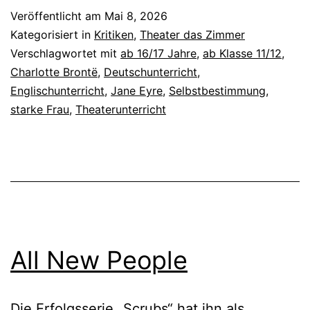
Veröffentlicht am
Mai 8, 2026
Kategorisiert in
Kritiken
,
Theater das Zimmer
Verschlagwortet mit
ab 16/17 Jahre
,
ab Klasse 11/12
,
Charlotte Brontë
,
Deutschunterricht
,
Englischunterricht
,
Jane Eyre
,
Selbstbestimmung
,
starke Frau
,
Theaterunterricht
All New People
Die Erfolgsserie „Scrubs“ hat ihn als