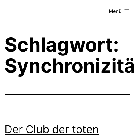
Zum
Theater­
Menü
Inhalt
zeit
springen
Hamburg
Schlagwort:
Synchronizitä
Der Club der toten