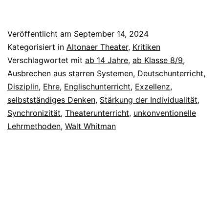
der
toten
Veröffentlicht am
September 14, 2024
Dichter
Kategorisiert in
Altonaer Theater
,
Kritiken
Verschlagwortet mit
ab 14 Jahre
,
ab Klasse 8/9
,
Ausbrechen aus starren Systemen
,
Deutschunterricht
,
Disziplin
,
Ehre
,
Englischunterricht
,
Exzellenz
,
selbstständiges Denken
,
Stärkung der Individualität
,
Synchronizität
,
Theaterunterricht
,
unkonventionelle
Lehrmethoden
,
Walt Whitman