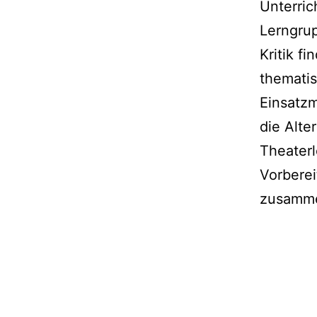
Unterric
Lerngrup
Kritik f
themati
Einsatzm
die Alte
Theaterl
Vorberei
zusamm