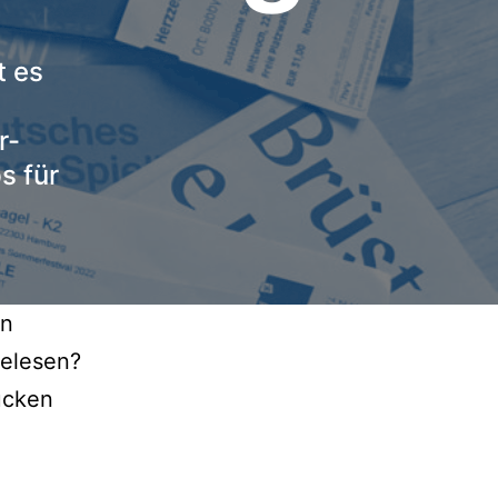
t es
r-
s für
on
gelesen?
ücken