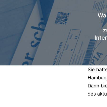
Was
z
Inte
Sie hätt
Hamburge
Dann bie
des aktu