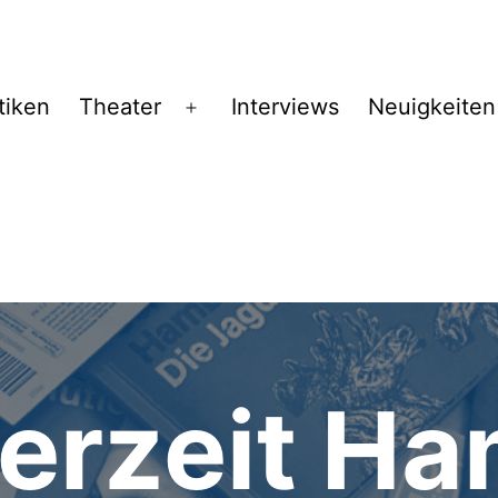
­
tiken
Theater
Interviews
Neuigkeiten
Menü
öffnen
rg
er­zeit H