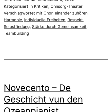
As
Kategorisiert in
Kritiken
,
Ohnsorg-Theater
in’n
Verschlagwortet mit
Chor
,
einander zuhören
,
Harmonie
,
individuelle Freiheiten
,
Respekt
,
Heven
Selbstfindung
,
Stärke durch Gemeinsamkeit
,
Teambuilding
Novecento – De
Geschicht vun den
Ozeanpianist