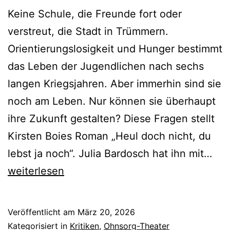
Keine Schule, die Freunde fort oder
verstreut, die Stadt in Trümmern.
Orientierungslosigkeit und Hunger bestimmt
das Leben der Jugendlichen nach sechs
langen Kriegsjahren. Aber immerhin sind sie
noch am Leben. Nur können sie überhaupt
ihre Zukunft gestalten? Diese Fragen stellt
Kirsten Boies Roman „Heul doch nicht, du
Heu
lebst ja noch“. Julia Bardosch hat ihn mit…
doc
weiterlesen
nich
du
Veröffentlicht am
März 20, 2026
leb
Kategorisiert in
Kritiken
,
Ohnsorg-Theater