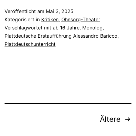
De
Veröffentlicht am
Mai 3, 2025
Geschicht
Kategorisiert in
Kritiken
,
Ohnsorg-Theater
vun
Verschlagwortet mit
ab 16 Jahre
,
Monolog
,
Plattdeutsche Erstaufführung Alessandro Baricco
,
den
Plattdeutschunterricht
Ozeanpianist
Beitragsnavigation
Ältere