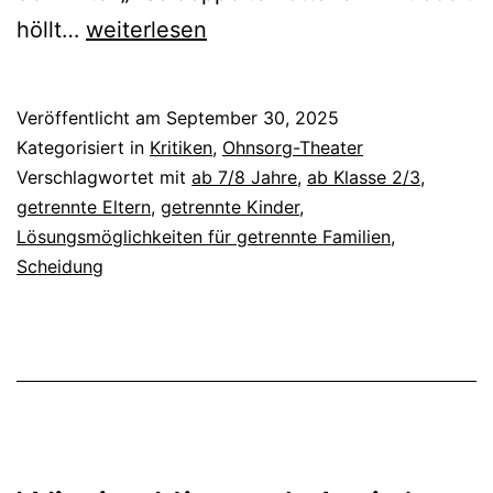
Das
höllt…
weiterlesen
doppelte
Lottchen
Veröffentlicht am
September 30, 2025
–
Kategorisiert in
Kritiken
,
Ohnsorg-Theater
Dubbelt
Verschlagwortet mit
ab 7/8 Jahre
,
ab Klasse 2/3
,
getrennte Eltern
,
getrennte Kinder
,
höllt
Lösungsmöglichkeiten für getrennte Familien
,
beter
Scheidung