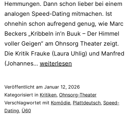
Hemmungen. Dann schon lieber bei einem
analogen Speed-Dating mitmachen. Ist
ohnehin schon aufregend genug, wie Marc
Beckers „Kribbeln in’n Buuk – Der Himmel
voller Geigen“ am Ohnsorg Theater zeigt.
Die Kritik Frauke (Laura Uhlig) und Manfred
Kribbeln
(Johannes…
weiterlesen
in’n
Buuk
Veröffentlicht am
Januar 12, 2026
–
Kategorisiert in
Kritiken
,
Ohnsorg-Theater
Der
Verschlagwortet mit
Komödie
,
Plattdeutsch
,
Speed-
Dating
,
Ü60
Himmel
voller