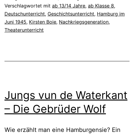
ja
Verschlagwortet mit
ab 13/14 Jahre
,
ab Klasse 8
,
Deutschunterricht
,
Geschichtsunterricht
,
Hamburg im
noc
Juni 1945
,
Kirsten Boie
,
Nachkriegsgeneration
,
Theaterunterricht
Jungs vun de Waterkant
– Die Gebrüder Wolf
Wie erzählt man eine Hamburgensie? Ein