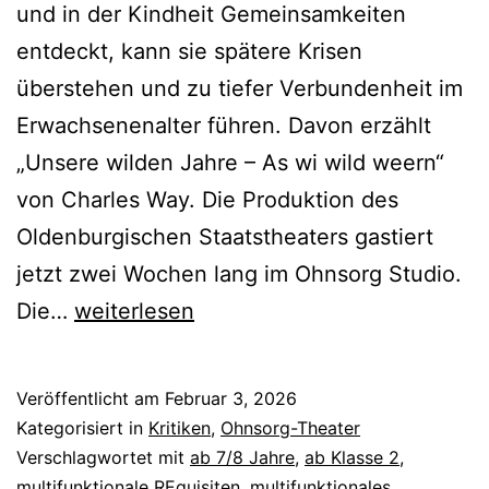
und in der Kindheit Gemeinsamkeiten
entdeckt, kann sie spätere Krisen
überstehen und zu tiefer Verbundenheit im
Erwachsenenalter führen. Davon erzählt
„Unsere wilden Jahre – As wi wild weern“
von Charles Way. Die Produktion des
Oldenburgischen Staatstheaters gastiert
jetzt zwei Wochen lang im Ohnsorg Studio.
Unsere
Die…
weiterlesen
wilden
Jahre
Veröffentlicht am
Februar 3, 2026
–
Kategorisiert in
Kritiken
,
Ohnsorg-Theater
As
Verschlagwortet mit
ab 7/8 Jahre
,
ab Klasse 2
,
multifunktionale REquisiten
,
multifunktionales