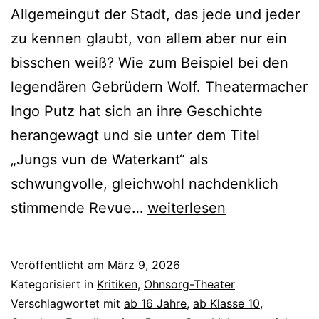
Allgemeingut der Stadt, das jede und jeder
zu kennen glaubt, von allem aber nur ein
bisschen weiß? Wie zum Beispiel bei den
legendären Gebrüdern Wolf. Theatermacher
Ingo Putz hat sich an ihre Geschichte
herangewagt und sie unter dem Titel
„Jungs vun de Waterkant“ als
schwungvolle, gleichwohl nachdenklich
Jungs
stimmende Revue…
weiterlesen
vun
de
Veröffentlicht am
März 9, 2026
Waterkant
Kategorisiert in
Kritiken
,
Ohnsorg-Theater
–
Verschlagwortet mit
ab 16 Jahre
,
ab Klasse 10
,