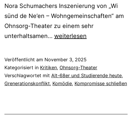
Nora Schumachers Inszenierung von „Wi
sünd de Ne’en – Wohngemeinschaften“ am
Ohnsorg-Theater zu einem sehr
Wi
unterhaltsamen…
weiterlesen
sünd
de
Veröffentlicht am
November 3, 2025
Ne’en
Kategorisiert in
Kritiken
,
Ohnsorg-Theater
–
Verschlagwortet mit
Alt-68er und Studierende heute
,
Grenerationskonflikt
,
Komödie
,
Kompromisse schließen
Wohngemeinschaften