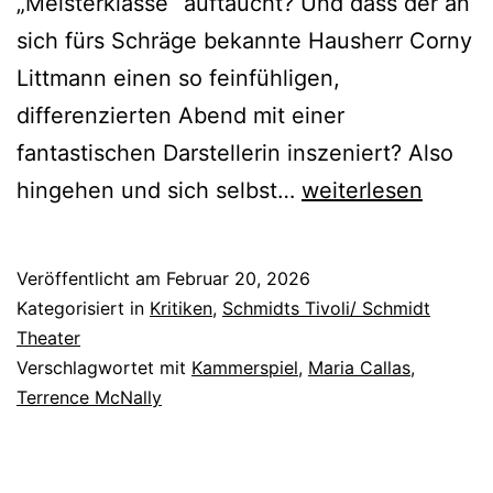
„Meisterklasse“ auftaucht? Und dass der an
sich fürs Schräge bekannte Hausherr Corny
Littmann einen so feinfühligen,
differenzierten Abend mit einer
fantastischen Darstellerin inszeniert? Also
Meisterklasse
hingehen und sich selbst…
weiterlesen
Veröffentlicht am
Februar 20, 2026
Kategorisiert in
Kritiken
,
Schmidts Tivoli/ Schmidt
Theater
Verschlagwortet mit
Kammerspiel
,
Maria Callas
,
Terrence McNally