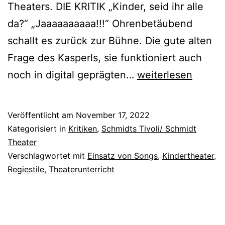
Theaters. DIE KRITIK „Kinder, seid ihr alle
da?“ „Jaaaaaaaaaa!!!“ Ohrenbetäubend
schallt es zurück zur Bühne. Die gute alten
Frage des Kasperls, sie funktioniert auch
Der
noch in digital geprägten…
weiterlesen
Räuber
Hotzenplotz
Veröffentlicht am
November 17, 2022
und
Kategorisiert in
Kritiken
,
Schmidts Tivoli/ Schmidt
die
Theater
Verschlagwortet mit
Einsatz von Songs
,
Kindertheater
,
Mondrakete
Regiestile
,
Theaterunterricht