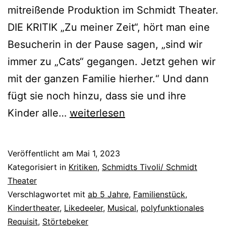
mitreißende Produktion im Schmidt Theater.
DIE KRITIK „Zu meiner Zeit“, hört man eine
Besucherin in der Pause sagen, „sind wir
immer zu „Cats“ gegangen. Jetzt gehen wir
mit der ganzen Familie hierher.“ Und dann
fügt sie noch hinzu, dass sie und ihre
Der
Kinder alle…
weiterlesen
kleine
Störtebeker
Veröffentlicht am
Mai 1, 2023
Kategorisiert in
Kritiken
,
Schmidts Tivoli/ Schmidt
Theater
Verschlagwortet mit
ab 5 Jahre
,
Familienstück
,
Kindertheater
,
Likedeeler
,
Musical
,
polyfunktionales
Requisit
,
Störtebeker