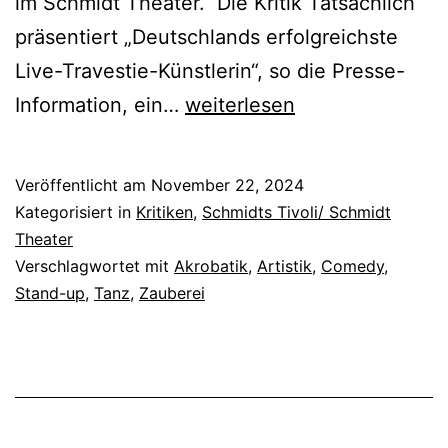
im Schmidt Theater. Die Kritik Tatsächlich
präsentiert „Deutschlands erfolgreichste
Live-Travestie-Künstlerin“, so die Presse-
Schmidts
Information, ein…
weiterlesen
Winterglitzer
Veröffentlicht am
November 22, 2024
Kategorisiert in
Kritiken
,
Schmidts Tivoli/ Schmidt
Theater
Verschlagwortet mit
Akrobatik
,
Artistik
,
Comedy
,
Stand-up
,
Tanz
,
Zauberei