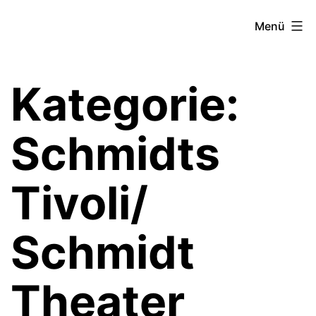
Zum
Theater­
Menü
Inhalt
zeit
springen
Hamburg
Kategorie:
Schmidts
Tivoli/
Schmidt
Theater