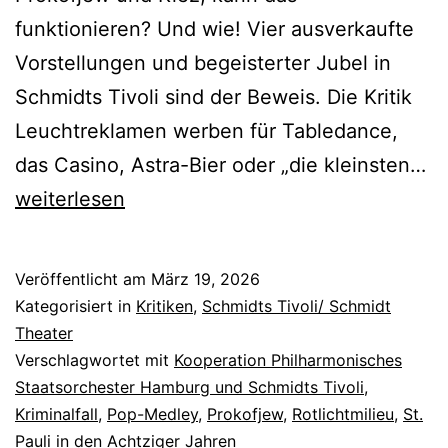
funktionieren? Und wie! Vier ausverkaufte
Vorstellungen und begeisterter Jubel in
Schmidts Tivoli sind der Beweis. Die Kritik
Leuchtreklamen werben für Tabledance,
Pe
das Casino, Astra-Bier oder „die kleinsten…
u
weiterlesen
de
Wo
Veröffentlicht am
März 19, 2026
v
Kategorisiert in
Kritiken
,
Schmidts Tivoli/ Schmidt
St
Theater
Verschlagwortet mit
Kooperation Philharmonisches
Pa
Staatsorchester Hamburg und Schmidts Tivoli
,
Kriminalfall
,
Pop-Medley
,
Prokofjew
,
Rotlichtmilieu
,
St.
Pauli in den Achtziger Jahren