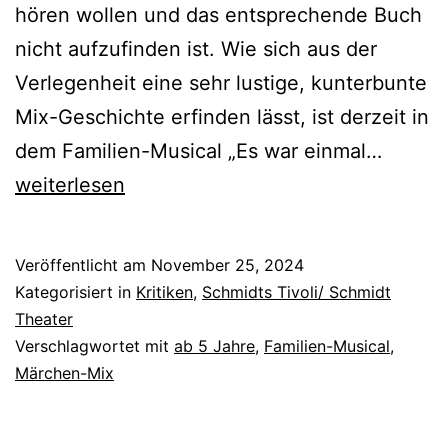
hören wollen und das entsprechende Buch
nicht aufzufinden ist. Wie sich aus der
Verlegenheit eine sehr lustige, kunterbunte
Mix-Geschichte erfinden lässt, ist derzeit in
Es
dem Familien-Musical „Es war einmal…
war
weiterlesen
einmal
–
Veröffentlicht am
November 25, 2024
7
Kategorisiert in
Kritiken
,
Schmidts Tivoli/ Schmidt
Märch
Theater
Verschlagwortet mit
ab 5 Jahre
,
Familien-Musical
,
auf
Märchen-Mix
einen
Streich