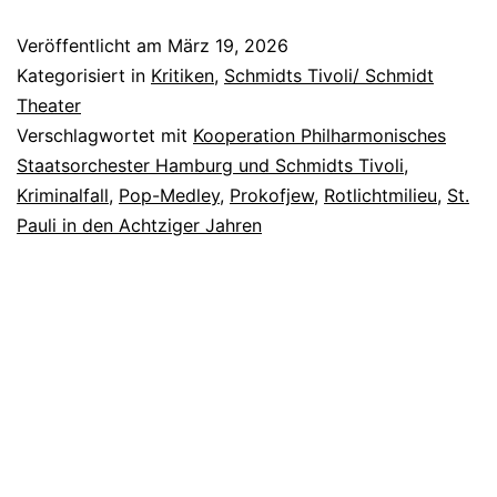
Wo
Veröffentlicht am
März 19, 2026
v
Kategorisiert in
Kritiken
,
Schmidts Tivoli/ Schmidt
St
Theater
Verschlagwortet mit
Kooperation Philharmonisches
Pa
Staatsorchester Hamburg und Schmidts Tivoli
,
Kriminalfall
,
Pop-Medley
,
Prokofjew
,
Rotlichtmilieu
,
St.
Pauli in den Achtziger Jahren