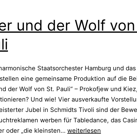
er und der Wolf von 
li
lharmonische Staatsorchester Hamburg und das
stellen eine gemeinsame Produktion auf die Be
nd der Wolf von St. Pauli“ – Prokofjew und Kiez
tionieren? Und wie! Vier ausverkaufte Vorstell
isterter Jubel in Schmidts Tivoli sind der Bewe
euchtreklamen werben für Tabledance, das Casi
Peter
er oder „die kleinsten…
weiterlesen