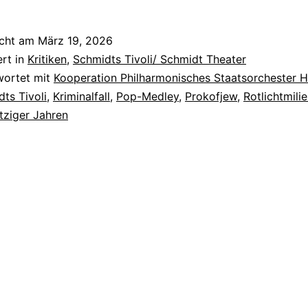
und
der
icht am
März 19, 2026
Wolf
ert in
Kritiken
,
Schmidts Tivoli/ Schmidt Theater
von
wortet mit
Kooperation Philharmonisches Staatsorchester
ts Tivoli
,
Kriminalfall
,
Pop-Medley
,
Prokofjew
,
Rotlichtmili
St.
tziger Jahren
Pauli