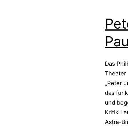
Pet
Pau
Das Phi
Theater 
„Peter u
das funk
und bege
Kritik L
Astra-Bi