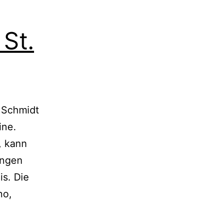
St.
 Schmidt
ine.
, kann
ungen
is. Die
no,