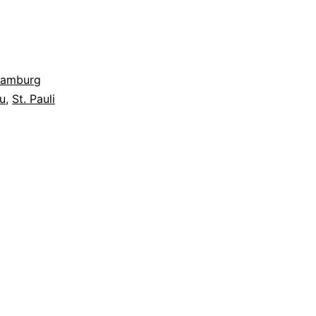
 Hamburg
eu
,
St. Pauli