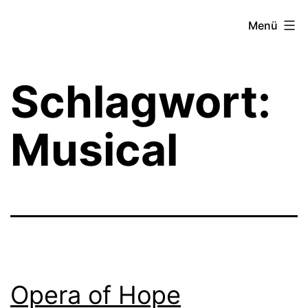
Zum
Theater­
Menü
Inhalt
zeit
springen
Hamburg
Schlagwort:
Musical
Opera of Hope