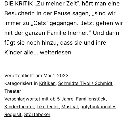
DIE KRITIK „Zu meiner Zeit“, hört man eine
Besucherin in der Pause sagen, „sind wir
immer zu „Cats“ gegangen. Jetzt gehen wir
mit der ganzen Familie hierher.“ Und dann
fügt sie noch hinzu, dass sie und ihre
Der
Kinder alle…
weiterlesen
kleine
Störtebeker
Veröffentlicht am
Mai 1, 2023
Kategorisiert in
Kritiken
,
Schmidts Tivoli/ Schmidt
Theater
Verschlagwortet mit
ab 5 Jahre
,
Familienstück
,
Kindertheater
,
Likedeeler
,
Musical
,
polyfunktionales
Requisit
,
Störtebeker