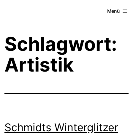
Zum
Theater­
Menü
Inhalt
zeit
springen
Hamburg
Schlagwort:
Artistik
Schmidts Winterglitzer