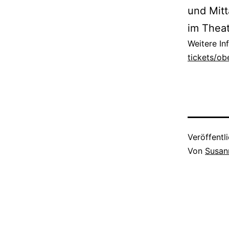
und Mit
im Theat
Weitere In
tickets/ob
Veröffentl
Von
Susan