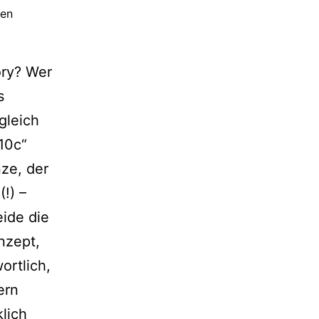
zen
ory? Wer
s
gleich
10c“
ze, der
!) –
ide die
nzept,
rtlich,
ern
lich