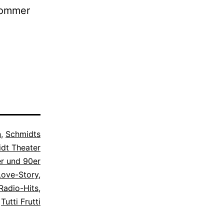
Sommer
n
,
Schmidts
idt Theater
r und 90er
Love-Story
,
Radio-Hits
,
,
Tutti Frutti