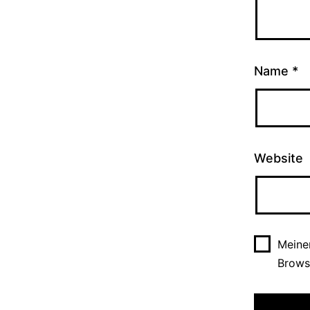
Name
*
Website
Meine
Brows