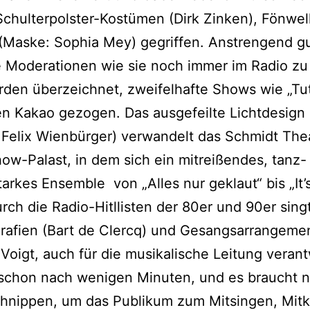
chulterpolster-Kostümen (Dirk Zinken), Fönwe
 (Maske: Sophia Mey) gegriffen. Anstrengend g
 Moderationen wie sie noch immer im Radio zu
rden überzeichnet, zweifelhafte Shows wie „Tutt
n Kakao gezogen. Das ausgefeilte Lichtdesign
 Felix Wienbürger) verwandelt das Schmidt Thea
ow-Palast, in dem sich ein mitreißendes, tanz-
arkes Ensemble von „Alles nur geklaut“ bis „It’
ch die Radio-Hitllisten der 80er und 90er singt
rafien (Bart de Clercq) und Gesangsarrangeme
Voigt, auch für die musikalische Leitung verant
schon nach wenigen Minuten, und es braucht n
chnippen, um das Publikum zum Mitsingen, Mitk