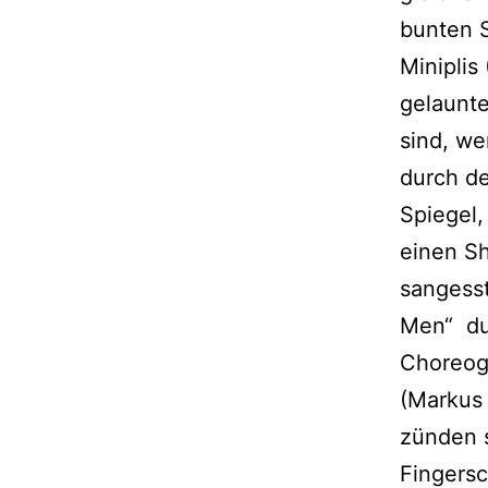
bunten S
Miniplis
gelaunte
sind, we
durch de
Spiegel,
einen Sh
sangesst
Men“ dur
Choreog
(Markus 
zünden 
Fingers