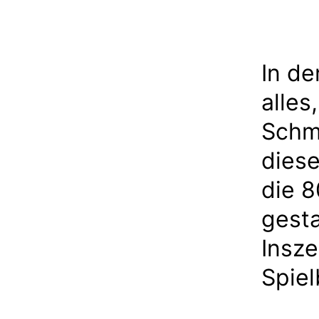
In de
alles
Schmi
diese
die 8
gesta
Insze
Spiel