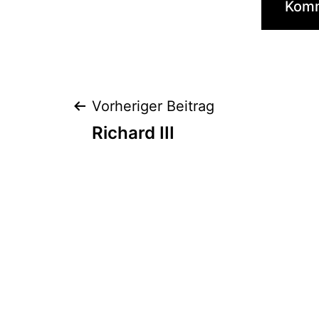
Beitrags-
Vorheriger Beitrag
Richard III
Navigation