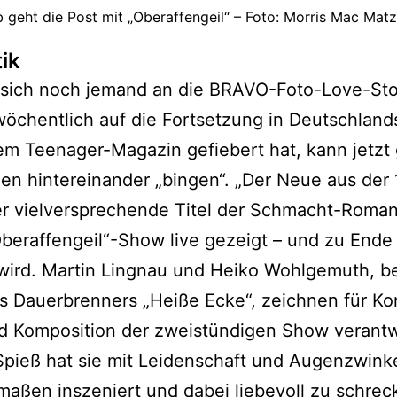
 geht die Post mit „Oberaffengeil“ – Foto: Morris Mac Mat
tik
t sich noch jemand an die BRAVO-Foto-Love-St
öchentlich auf die Fortsetzung in Deutschland
m Teenager-Magazin gefiebert hat, kann jetzt 
gen hintereinander „bingen“. „Der Neue aus der 
er vielversprechende Titel der Schmacht-Roman
Oberaffengeil“-Show live gezeigt – und zu Ende (
wird. Martin Lingnau und Heiko Wohlgemuth, be
s Dauerbrenners „Heiße Ecke“, zeichnen für Ko
d Komposition der zweistündigen Show verantwo
Spieß hat sie mit Leidenschaft und Augenzwink
maßen inszeniert und dabei liebevoll zu schreck