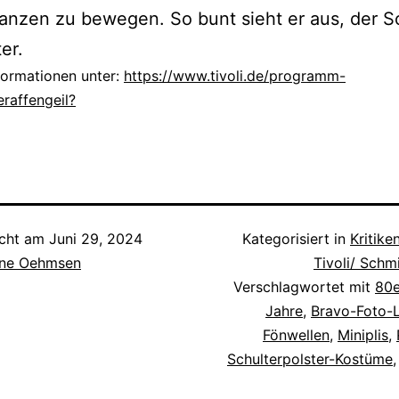
tanzen zu bewegen. So bunt sieht er aus, der 
er.
formationen unter:
https://www.tivoli.de/programm-
eraffengeil?
icht am
Juni 29, 2024
Kategorisiert in
Kritike
ne Oehmsen
Tivoli/ Schm
Verschlagwortet mit
80e
Jahre
,
Bravo-Foto-
Fönwellen
,
Miniplis
,
Schulterpolster-Kostüme