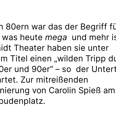
n 80ern war das der Begriff f
, was heute
mega
und mehr is
dt Theater haben sie unter
m Titel einen „wilden Tripp d
0er und 90er“ – so der Untert
rtet. Zur mitreißenden
nierung von Carolin Spieß am
budenplatz.