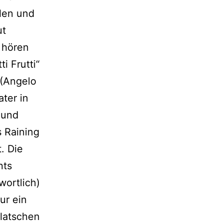
llen und
ut
 hören
i Frutti“
 (Angelo
ter in
 und
s Raining
. Die
nts
wortlich)
ur ein
latschen