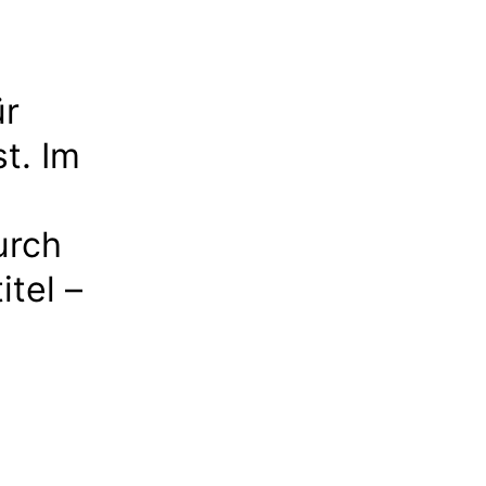
ür
t. Im
urch
itel –