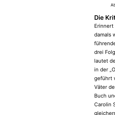
Ab
Die Kri
Erinner
damals w
führende
drei Fol
lautet d
in der „
geführt 
Väter de
Buch un
Carolin 
gleicher