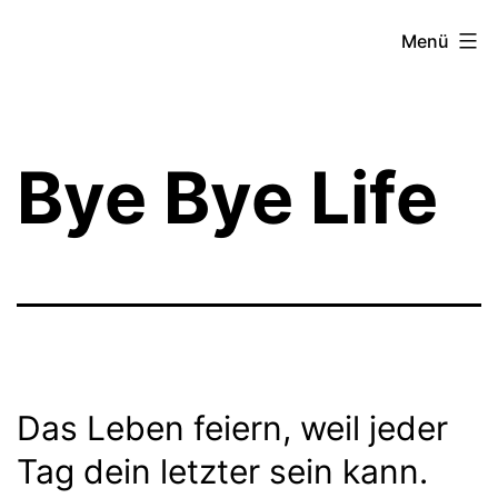
Zum
Theater­
Menü
Inhalt
zeit
springen
Hamburg
Bye Bye Life
Das Leben feiern, weil jeder
Tag dein letzter sein kann.