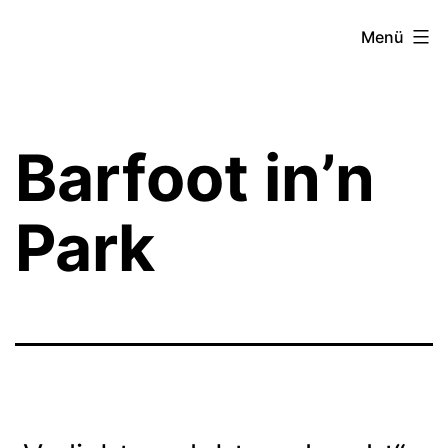
Zum
Theater­
Menü
Inhalt
zeit
springen
Hamburg
Barfoot in’n
Park