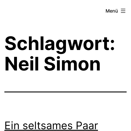
Zum
Theater­
Menü
Inhalt
zeit
springen
Hamburg
Schlagwort:
Neil Simon
Ein seltsames Paar