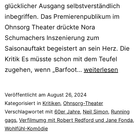
glücklicher Ausgang selbstverständlich
inbegriffen. Das Premierenpublikum im
Ohnsorg Theater drückte Nora
Schumachers Inszenierung zum
Saisonauftakt begeistert an sein Herz. Die
Kritik Es müsste schon mit dem Teufel
Barfoot
zugehen, wenn „Barfoot…
weiterlesen
in’n
Park
Veröffentlicht am
August 26, 2024
Kategorisiert in
Kritiken
,
Ohnsorg-Theater
Verschlagwortet mit
60er Jahre
,
Neil Simon
,
Running
gags
,
Verfilmumg mit Robert Redford und Jane Fonda
,
Wohlfühl-Komödie