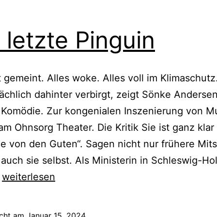
 letzte Pinguin
t gemeint. Alles woke. Alles voll im Klimaschut
sächlich dahinter verbirgt, zeigt Sönke Anderse
 Komödie. Zur kongenialen Inszenierung von M
am Ohnsorg Theater. Die Kritik Sie ist ganz klar
e von den Guten“. Sagen nicht nur frühere Mitst
auch sie selbst. Als Ministerin in Schleswig-Hol
Der
…
weiterlesen
letzte
Pinguin
icht am
Januar 15, 2024