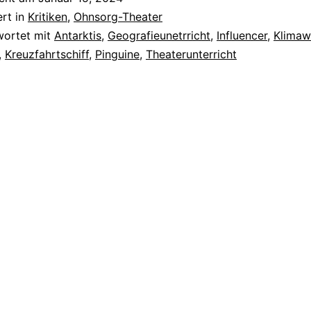
ert in
Kritiken
,
Ohnsorg-Theater
wortet mit
Antarktis
,
Geografieunetrricht
,
Influencer
,
Klimaw
,
Kreuzfahrtschiff
,
Pinguine
,
Theaterunterricht