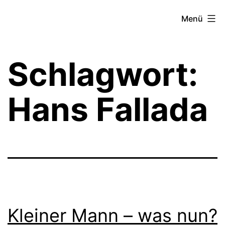
Zum
Theater­
Menü
Inhalt
zeit
springen
Hamburg
Schlagwort:
Hans Fallada
Kleiner Mann – was nun?