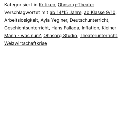
was
Kategorisiert in
Kritiken
,
Ohnsorg-Theater
nun?
Verschlagwortet mit
ab 14/15 Jahre
,
ab Klasse 9/10
,
Arbeitslosigkeit
,
Ayla Yeginer
,
Deutschunterricht
,
Geschichtsunterricht
,
Hans Fallada
,
Inflation
,
Kleiner
Mann - was nun?
,
Ohnsorg Studio
,
Theaterunterricht
,
Welzwirtschaftkrise