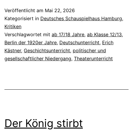
Der
Veröffentlicht am
Mai 22, 2026
Gang
Kategorisiert in
Deutsches Schauspielhaus Hamburg
,
vor
Kritiken
Verschlagwortet mit
ab 17/18 Jahre
,
ab Klasse 12/13
,
die
Berlin der 1920er Jahre
,
Deutschunterricht
,
Erich
Hunde
Kästner
,
Geschichtsunterricht
,
politischer und
gesellschaftlicher Niedergang
,
Theaterunterricht
Der König stirbt