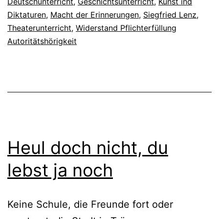
Deutschunterricht
,
Geschichtsunterricht
,
Kunst ind
Diktaturen
,
Macht der Erinnerungen
,
Siegfried Lenz
,
Theaterunterricht
,
Widerstand Pflichterfüllung
Autoritätshörigkeit
Heul doch nicht, du
lebst ja noch
Keine Schule, die Freunde fort oder