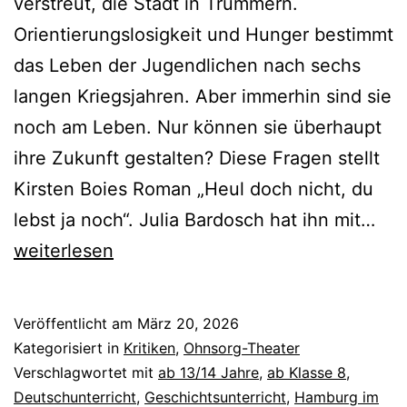
verstreut, die Stadt in Trümmern.
Orientierungslosigkeit und Hunger bestimmt
das Leben der Jugendlichen nach sechs
langen Kriegsjahren. Aber immerhin sind sie
noch am Leben. Nur können sie überhaupt
ihre Zukunft gestalten? Diese Fragen stellt
Kirsten Boies Roman „Heul doch nicht, du
Heu
lebst ja noch“. Julia Bardosch hat ihn mit…
doc
weiterlesen
nich
du
Veröffentlicht am
März 20, 2026
leb
Kategorisiert in
Kritiken
,
Ohnsorg-Theater
ja
Verschlagwortet mit
ab 13/14 Jahre
,
ab Klasse 8
,
Deutschunterricht
,
Geschichtsunterricht
,
Hamburg im
noc