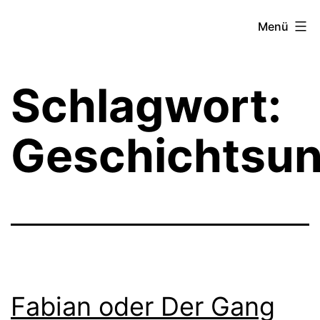
Zum
Theater­
Menü
Inhalt
zeit
springen
Hamburg
Schlagwort:
Geschichtsun
Fabian oder Der Gang