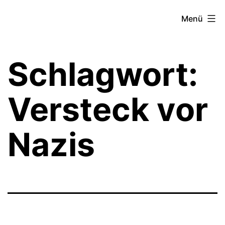
Zum
Theater­
Menü
Inhalt
zeit
springen
Hamburg
Schlagwort:
Versteck vor
Nazis