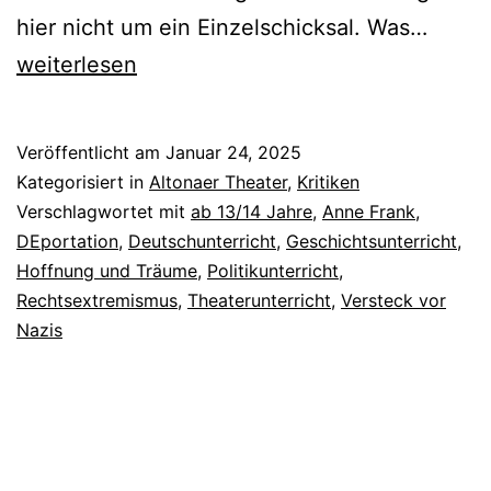
Das
hier nicht um ein Einzelschicksal. Was…
Tageb
weiterlesen
der
Anne
Veröffentlicht am
Januar 24, 2025
Frank
Kategorisiert in
Altonaer Theater
,
Kritiken
Verschlagwortet mit
ab 13/14 Jahre
,
Anne Frank
,
DEportation
,
Deutschunterricht
,
Geschichtsunterricht
,
Hoffnung und Träume
,
Politikunterricht
,
Rechtsextremismus
,
Theaterunterricht
,
Versteck vor
Nazis