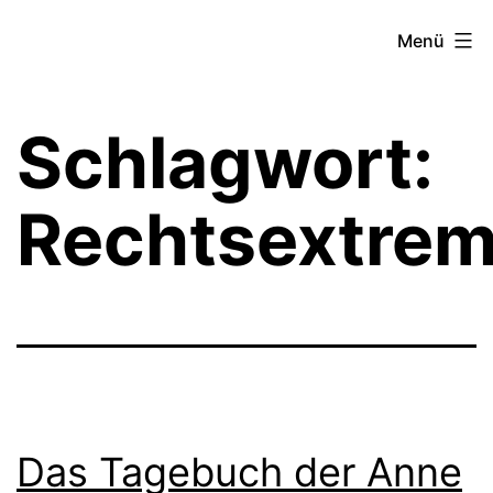
Zum
Theater­
Menü
Inhalt
zeit
springen
Hamburg
Schlagwort:
Rechtsextre
Das Tagebuch der Anne