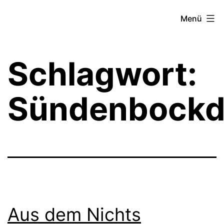
Zum
Theater­
Menü
Inhalt
zeit
springen
Hamburg
Schlagwort:
Sündenbockd
Aus dem Nichts