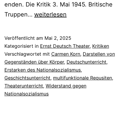
enden. Die Kritik 3. Mai 1945. Britische
Töchter
Truppen…
weiterlesen
einer
neuen
Veröffentlicht am
Mai 2, 2025
Zeit
Kategorisiert in
Ernst Deutsch Theater
,
Kritiken
Verschlagwortet mit
Carmen Korn
,
Darstellen von
Gegenständen über Körper
,
Deutschunterricht
,
Erstarken des Nationalsozialismus
,
Geschichtsunterricht
,
multifunktionale Requsiten
,
Theaterunterricht
,
Widerstand gegen
Nationalsozialismus