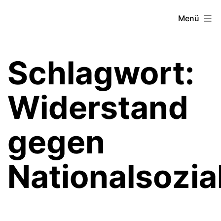
Zum
Theater­
Menü
Inhalt
zeit
springen
Hamburg
Schlagwort:
Widerstand
gegen
Nationalsozia