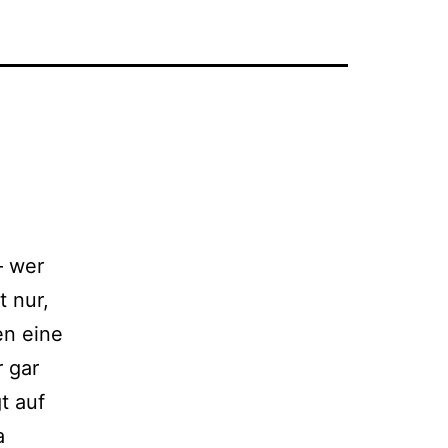
– wer
t nur,
en eine
 gar
t auf
a