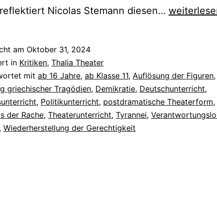
Orestie
reflektiert Nicolas Stemann diesen…
weiterlese
I
–
icht am
Oktober 31, 2024
IV
ert in
Kritiken
,
Thalia Theater
wortet mit
ab 16 Jahre
,
ab Klasse 11
,
Auflösung der Figuren
,
g griechischer Tragödien
,
Demikratie
,
Deutschunterricht
,
unterricht
,
Politikunterricht
,
postdramatische Theaterform
,
is der Rache
,
Theaterunterricht
,
Tyrannei
,
Verantwortungslos
,
Wiederherstellung der Gerechtigkeit