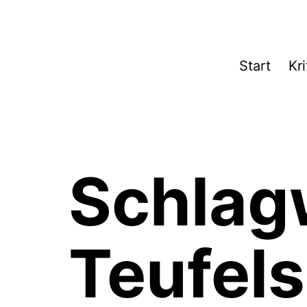
Zum
Inhalt
springen
Theater­
Start
Kri
zeit
Hamburg
Schlag
Teufels