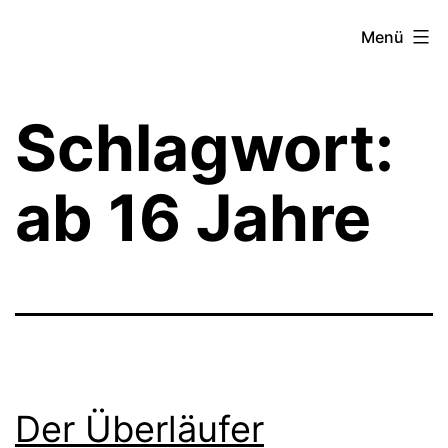
Zum
Theater­
Menü
Inhalt
zeit
springen
Hamburg
Schlagwort:
ab 16 Jahre
Der Überläufer