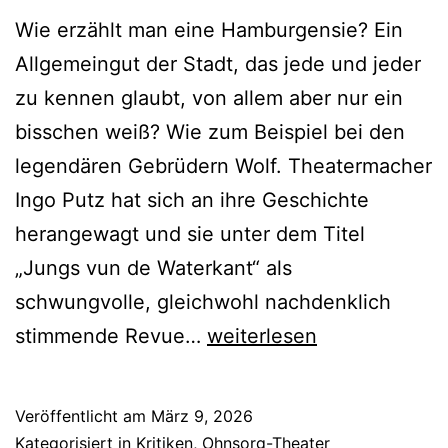
Wie erzählt man eine Hamburgensie? Ein
Allgemeingut der Stadt, das jede und jeder
zu kennen glaubt, von allem aber nur ein
bisschen weiß? Wie zum Beispiel bei den
legendären Gebrüdern Wolf. Theatermacher
Ingo Putz hat sich an ihre Geschichte
herangewagt und sie unter dem Titel
„Jungs vun de Waterkant“ als
schwungvolle, gleichwohl nachdenklich
Jungs
stimmende Revue…
weiterlesen
vun
de
Veröffentlicht am
März 9, 2026
Waterkant
Kategorisiert in
Kritiken
,
Ohnsorg-Theater