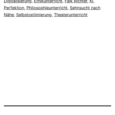
Digitalisierung
,
Ethikunterricht
,
Falk Richter
,
KI
,
Perfektion
,
Philosophieunterricht
,
Sehnsucht nach
Nähe
,
Selbstoptimierung
,
Theaterunterricht