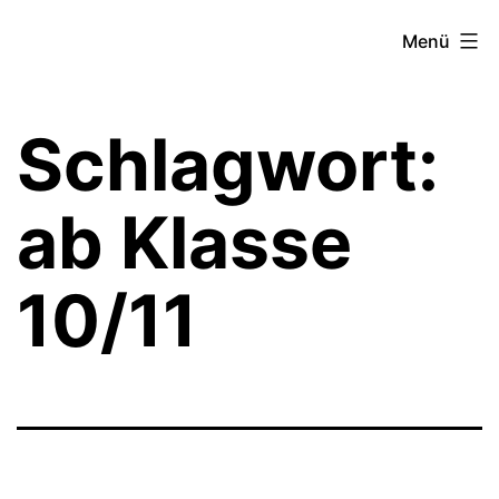
Zum
Theater­
Menü
Inhalt
zeit
springen
Hamburg
Schlagwort:
ab Klasse
10/11