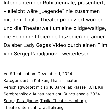
Intendanten der Ruhrtriennale, präsentiert,
vielleicht wäre „Legende“ nie zusammen
mit dem Thalia Theater produziert worden
und die Theaterwelt um eine bildgewaltige,
die Schönheit feiernde Inszenierung ärmer.
Da aber Lady Gagas Video durch einen Film
Legende
von Sergej Paradjanov…
weiterlesen
Veröffentlicht am
Dezember 1, 2024
Kategorisiert in
Kritiken
,
Thalia Theater
Verschlagwortet mit
ab 16 Jahre
,
ab Klasse 10/11
,
Kirill
Serebrennikov
,
Kunstunterricht
,
Ruhrtriennale 2024
,
Sergej Paradjanov
,
Thalia Theater Hamburg
,
Theaterunterricht
,
Uraufführung