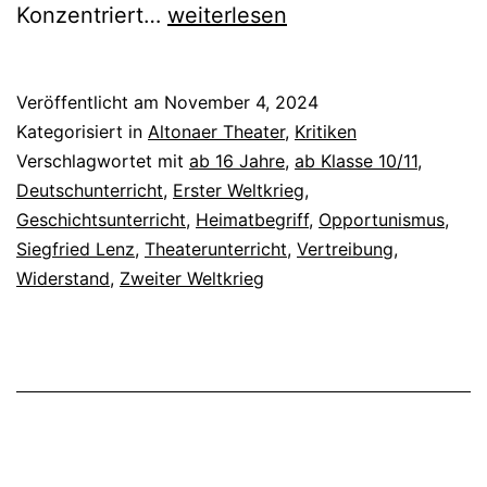
Heimatmuseum
Konzentriert…
weiterlesen
Veröffentlicht am
November 4, 2024
Kategorisiert in
Altonaer Theater
,
Kritiken
Verschlagwortet mit
ab 16 Jahre
,
ab Klasse 10/11
,
Deutschunterricht
,
Erster Weltkrieg
,
Geschichtsunterricht
,
Heimatbegriff
,
Opportunismus
,
Siegfried Lenz
,
Theaterunterricht
,
Vertreibung
,
Widerstand
,
Zweiter Weltkrieg