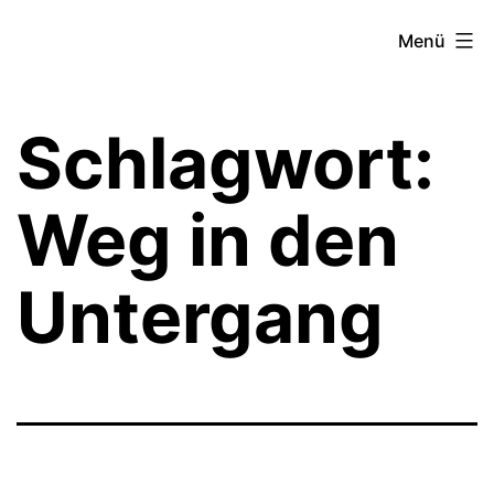
Zum
Theater­
Menü
Inhalt
zeit
springen
Hamburg
Schlagwort:
Weg in den
Untergang