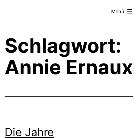
Zum
Theater­
Menü
Inhalt
zeit
springen
Hamburg
Schlagwort:
Annie Ernaux
Die Jahre