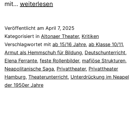
Meine
mit…
weiterlesen
geniale
Freundin
Veröffentlicht am
April 7, 2025
Kategorisiert in
Altonaer Theater
,
Kritiken
Verschlagwortet mit
ab 15/16 Jahre
,
ab Klasse 10/11
,
Armut als Hemmschuh für Bildung
,
Deutschunterricht
,
Elena Ferrante
,
feste Rollenbilder
,
mafiöse Strukturen
,
Neapolitanische Saga
,
Privattheater
,
Privattheater
Hamburg
,
Theaterunterricht
,
Unterdrückung im Neapel
der 1950er Jahre