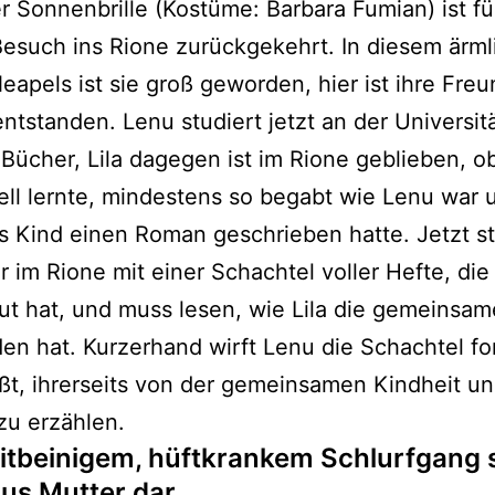
r Sonnenbrille (Kostüme: Barbara Fumian) ist fü
esuch ins Rione zurückgekehrt. In diesem ärm
Neapels ist sie groß geworden, hier ist ihre Fre
 entstanden. Lenu studiert jetzt an der Universit
 Bücher, Lila dagegen ist im Rione geblieben, 
ell lernte, mindestens so begabt wie Lenu war 
s Kind einen Roman geschrieben hatte. Jetzt s
r im Rione mit einer Schachtel voller Hefte, die i
ut hat, und muss lesen, wie Lila die gemeinsam
n hat. Kurzerhand wirft Lenu die Schachtel fo
ßt, ihrerseits von der gemeinsamen Kindheit u
zu erzählen.
eitbeinigem, hüftkrankem Schlurfgang s
nus Mutter dar.