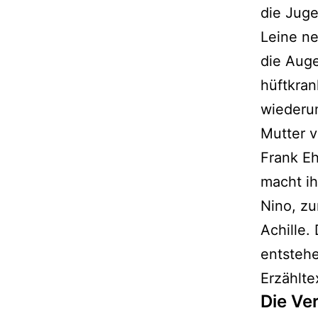
die Juge
Leine ne
die Aug
hüftkran
wiederu
Mutter v
Frank Eh
macht i
Nino, zu
Achille.
entsteh
Erzählte
Die Ve