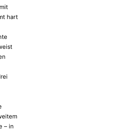
mit
t hart
nte
weist
en
rei
e
 weitem
 – in