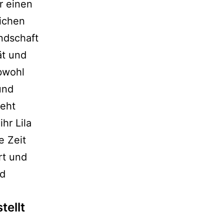
r einen
lichen
undschaft
ät und
obwohl
und
teht
hr Lila
e Zeit
rt und
nd
tellt