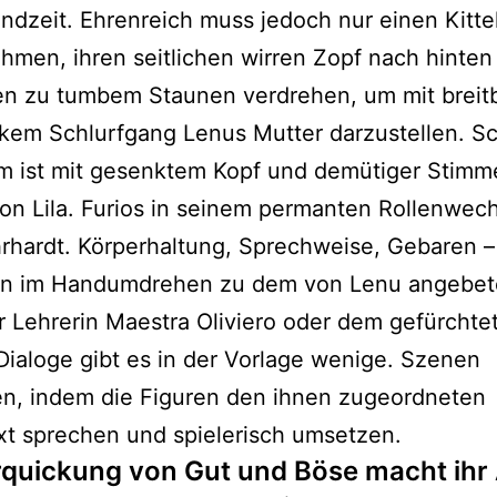
ndzeit. Ehrenreich muss jedoch nur einen Kitte
hmen, ihren seitlichen wirren Zopf nach hinten
en zu tumbem Staunen verdrehen, um mit breitb
kem Schlurfgang Lenus Mutter darzustellen. S
m ist mit gesenktem Kopf und demütiger Stimm
on Lila. Furios in seinem permanten Rollenwech
rhardt. Körperhaltung, Sprechweise, Gebaren – 
hn im Handumdrehen zu dem von Lenu angebet
r Lehrerin Maestra Oliviero oder dem gefürcht
 Dialoge gibt es in der Vorlage wenige. Szenen
en, indem die Figuren den ihnen zugeordneten
xt sprechen und spielerisch umsetzen.
rquickung von Gut und Böse macht ihr