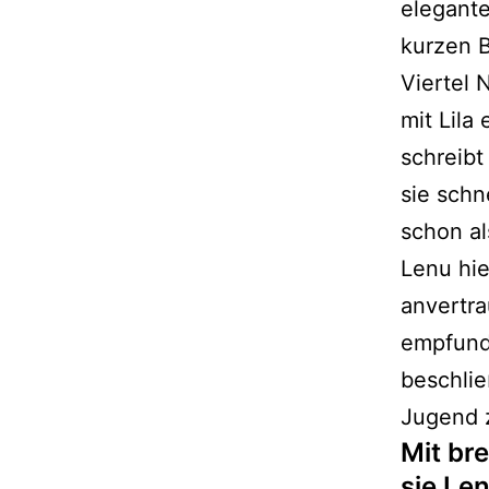
elegante
kurzen B
Viertel 
mit Lila
schreibt
sie schn
schon al
Lenu hie
anvertra
empfunde
beschlie
Jugend 
Mit br
sie Le