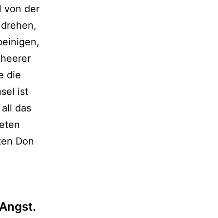
l von der
 drehen,
einigen,
cheerer
e die
sel ist
all das
eten
eten Don
 Angst.