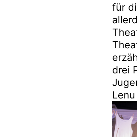
für d
aller
Theat
Theat
erzäh
drei 
Juge
Lenu 