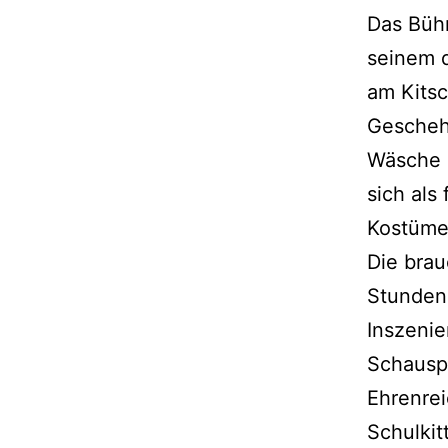
Das Bühn
seinem 
am Kitsc
Geschehe
Wäsche z
sich als
Kostüme
Die brau
Stunden 
Inszenie
Schauspi
Ehrenrei
Schulkit