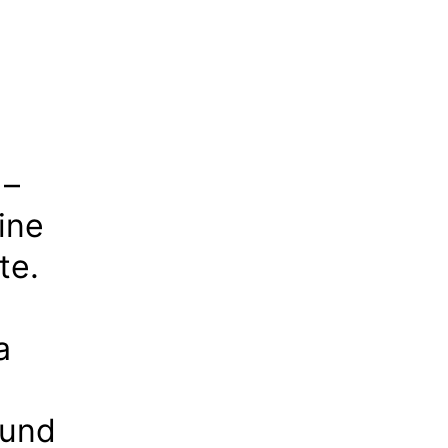
 –
ine
te.
a
 und