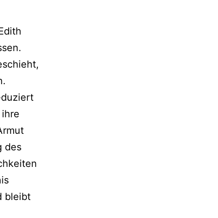
Edith
ssen.
eschieht,
n.
eduziert
 ihre
Armut
g des
chkeiten
is
 bleibt