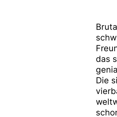
Bruta
schwi
Freu
das s
genia
Die s
vier
weltw
schon