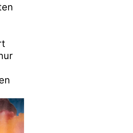
ten
rt
nur
nen