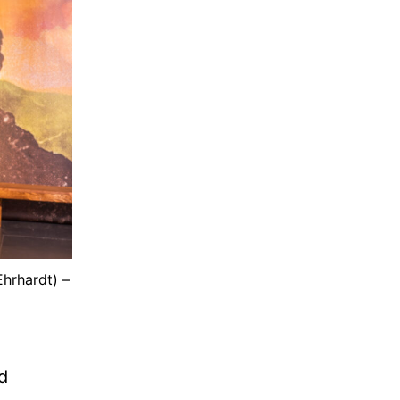
Ehrhardt) –
d