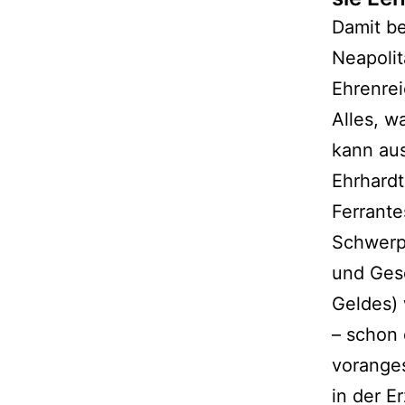
Damit be
Neapolit
Ehrenrei
Alles, w
kann aus
Ehrhardt
Ferrante
Schwerp
und Gesc
Geldes) 
– schon 
voranges
in der E