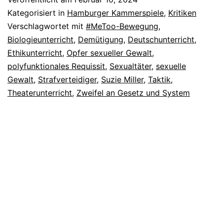
Kategorisiert in
Hamburger Kammerspiele
,
Kritiken
Verschlagwortet mit
#MeToo-Bewegung
,
Biologieunterricht
,
Demütigung
,
Deutschunterricht
,
Ethikunterricht
,
Opfer sexueller Gewalt
,
polyfunktionales Requissit
,
Sexualtäter
,
sexuelle
Gewalt
,
Strafverteidiger
,
Suzie Miller
,
Taktik
,
Theaterunterricht
,
Zweifel an Gesetz und System