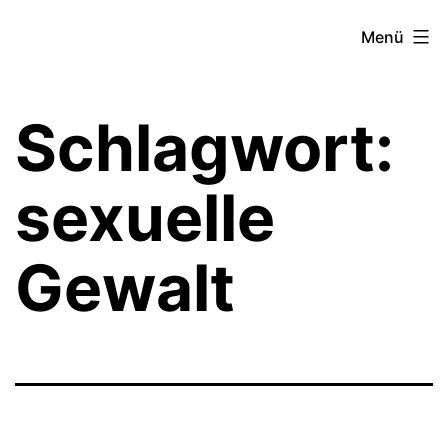
Zum
Theater­
Menü
Inhalt
zeit
springen
Hamburg
Schlagwort:
sexuelle
Gewalt