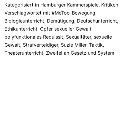
Kategorisiert in
Hamburger Kammerspiele
,
Kritiken
Verschlagwortet mit
#MeToo-Bewegung
,
Biologieunterricht
,
Demütigung
,
Deutschunterricht
,
Ethikunterricht
,
Opfer sexueller Gewalt
,
polyfunktionales Requissit
,
Sexualtäter
,
sexuelle
Gewalt
,
Strafverteidiger
,
Suzie Miller
,
Taktik
,
Theaterunterricht
,
Zweifel an Gesetz und System