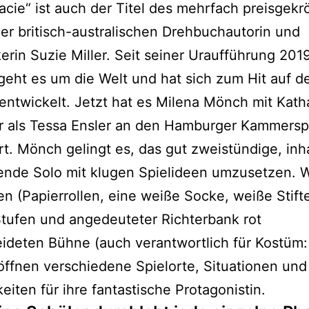
acie“ ist auch der Titel des mehrfach preisgekr
er britisch-australischen Drehbuchautorin und
erin Suzie Miller. Seit seiner Uraufführung 2019
eht es um die Welt und hat sich zum Hit auf 
ntwickelt. Jetzt hat es Milena Mönch mit Kath
r als Tessa Ensler an den Hamburger Kammersp
rt. Mönch gelingt es, das gut zweistündige, inha
ende Solo mit klugen Spielideen umzusetzen. 
en (Papierrollen, eine weiße Socke, weiße Stift
Stufen und angedeuteter Richterbank rot
ideten Bühne (auch verantwortlich für Kostüm
öffnen verschiedene Spielorte, Situationen und
eiten für ihre fantastische Protagonistin.