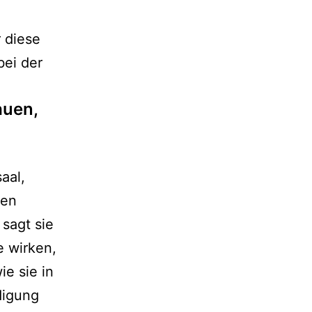
r diese
bei der
auen,
aal,
ten
 sagt sie
e wirken,
ie sie in
digung