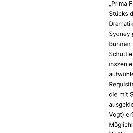
„Prima F
Stücks d
Dramatik
Sydney g
Bühnen e
Schüttle
inszenie
aufwühl
Requisit
die mit 
ausgekle
Vogt) er
Möglichk