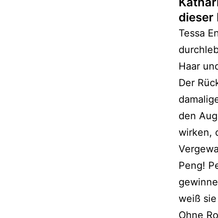
Kathar
dieser 
Tessa En
durchleb
Haar und
Der Rück
damalige
den Aug
wirken, 
Vergewal
Peng! P
gewinnen
weiß sie
Ohne Rob