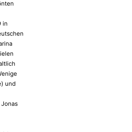
önten
 in
deutschen
arina
ielen
ltlich
Wenige
e) und
: Jonas