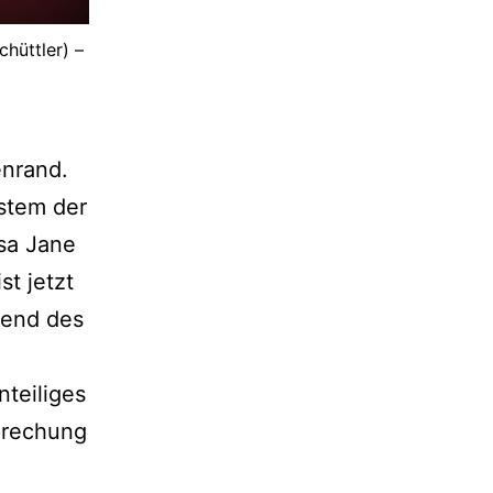
chüttler) –
enrand.
stem der
ssa Jane
st jetzt
rend des
teiliges
prechung