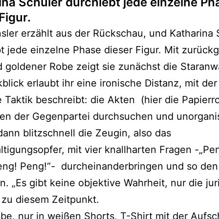
ina Schüler durchlebt jede einzelne Ph
Figur.
sler erzählt aus der Rückschau, und Katharina 
t jede einzelne Phase dieser Figur. Mit zurück
 goldener Robe zeigt sie zunächst die Staranwä
blick erlaubt ihr eine ironische Distanz, mit der 
 Taktik beschreibt: die Akten (hier die Papierro
en der Gegenpartei durchsuchen und unorganis
dann blitzschnell die Zeugin, also das
tigungsopfer, mit vier knallharten Fragen -„Pe
eng! Peng!“- durcheinanderbringen und so den
. „Es gibt keine objektive Wahrheit, nur die juri
 zu diesem Zeitpunkt.
e, nur in weißen Shorts, T-Shirt mit der Aufschr