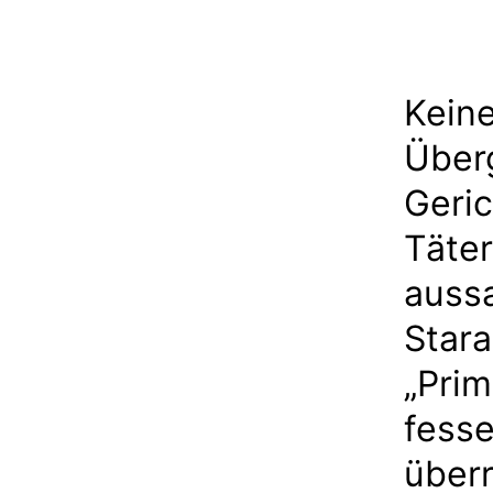
Keine
Überg
Geric
Täter
aussa
Stara
„Prim
fesse
überr