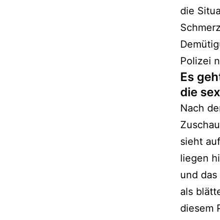
die Situ
Schmerzh
Demütigu
Polizei 
Es geh
die se
Nach der
Zuschaue
sieht au
liegen h
und das 
als blät
diesem P