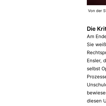
Von der St
Die Kri
Am Ende
Sie weiß
Rechtspr
Ensler, 
selbst 
Prozesse
Unschuld
bewiesen
diesen 