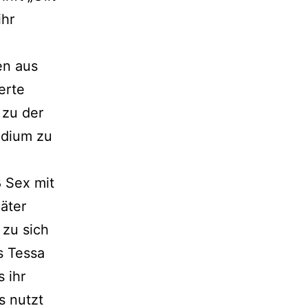
ihr
en aus
erte
zu der
udium zu
ß Sex mit
äter
 zu sich
s Tessa
s ihr
s nutzt