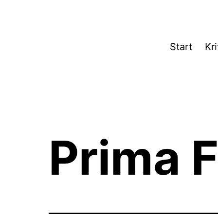
Zum
Inhalt
springen
Theater­
Start
Kri
zeit
Hamburg
Prima F