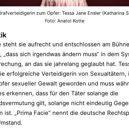
rafverteidigerin zum Opfer: Tessa Jane Ensler (Katharina S
Foto: Anatol Kotte
tik
 steht sie aufrecht und entschlossen am Bühn
, „dass sich irgendwas ändern muss“ in dem Sy
echung, an das sie jahrelang geglaubt hat. Te
die erfolgreiche Verteidigerin von Sexualtätern, i
Opfer sexueller Gewalt geworden und muss wäh
s erkennen, dass für den Täter solange die
svermutung gilt, solange nicht eindeutig Gegen
 ist. „Prima Facie“ nennt die deutsche Rechts
Umstand.