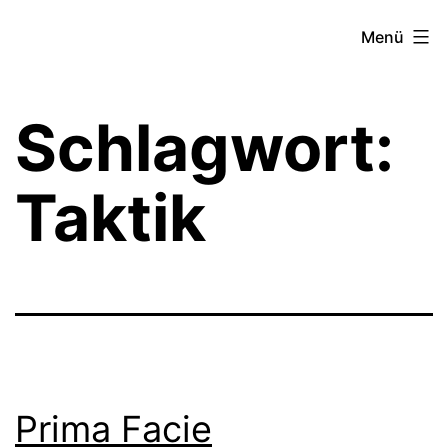
Zum
Theater­
Menü
Inhalt
zeit
springen
Hamburg
Schlagwort:
Taktik
Prima Facie