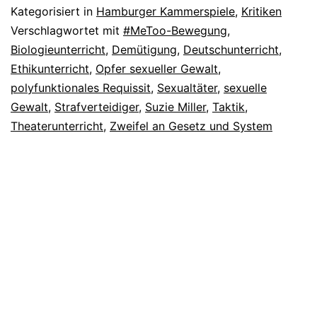
Kategorisiert in
Hamburger Kammerspiele
,
Kritiken
Verschlagwortet mit
#MeToo-Bewegung
,
Biologieunterricht
,
Demütigung
,
Deutschunterricht
,
Ethikunterricht
,
Opfer sexueller Gewalt
,
polyfunktionales Requissit
,
Sexualtäter
,
sexuelle
Gewalt
,
Strafverteidiger
,
Suzie Miller
,
Taktik
,
Theaterunterricht
,
Zweifel an Gesetz und System