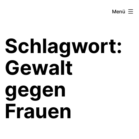
Zum
Theater­
Menü
Inhalt
zeit
springen
Hamburg
Schlagwort:
Gewalt
gegen
Frauen