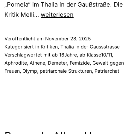
„Porneia“ im Thalia in der Gaußstraße. Die
Porneia
Kritik Melli…
weiterlesen
Veröffentlicht am
November 28, 2025
Kategorisiert in
Kritiken
,
Thalia in der Gaussstrasse
Verschlagwortet mit
ab 16Jahre
,
ab Klasse10/11
,
Aphrodite
,
Athene
,
Demeter
,
Femizide
,
Gewalt gegen
Frauen
,
Olymp
,
patriarchale Strukturen
,
Patriarchat