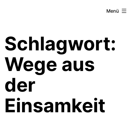
Zum
Theater­
Menü
Inhalt
zeit
springen
Hamburg
Schlagwort:
Wege aus
der
Einsamkeit