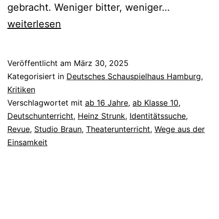
Ein
gebracht. Weniger bitter, weniger…
Sommer
weiterlesen
in
Niendorf
Veröffentlicht am
März 30, 2025
Kategorisiert in
Deutsches Schauspielhaus Hamburg
,
Kritiken
Verschlagwortet mit
ab 16 Jahre
,
ab Klasse 10
,
Deutschunterricht
,
Heinz Strunk
,
Identitätssuche
,
Revue
,
Studio Braun
,
Theaterunterricht
,
Wege aus der
Einsamkeit