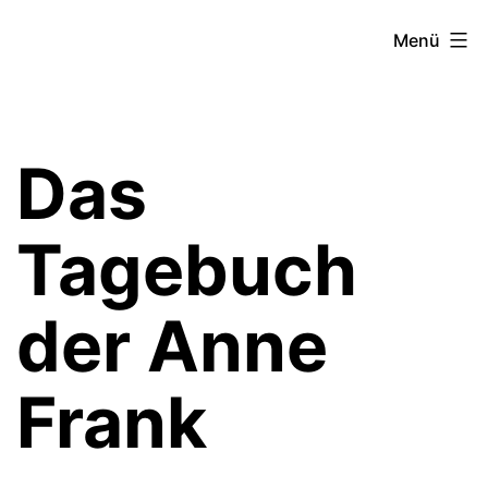
Zum
Theater­
Menü
Inhalt
zeit
springen
Hamburg
Das
Tagebuch
der Anne
Frank