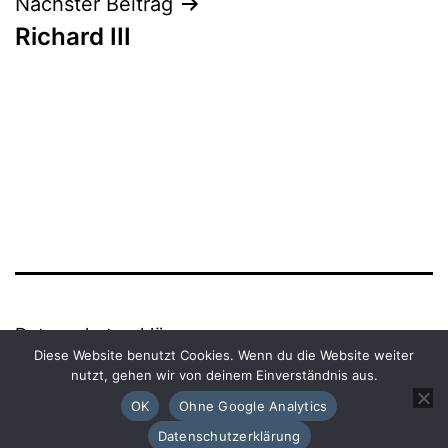
Nächster Beitrag
Richard III
Datenschutzerklärung
Diese Website benutzt Cookies. Wenn du die Website weiter
nutzt, gehen wir von deinem Einverständnis aus.
Powered by
WordPress
.
OK
Ohne Google Analytics
Datenschutzerklärung