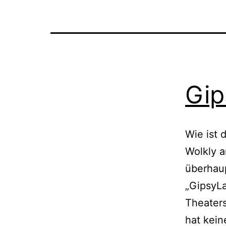
Gip
Wie ist 
Wolkly a
überhau
„GipsyL
Theaters
hat kein