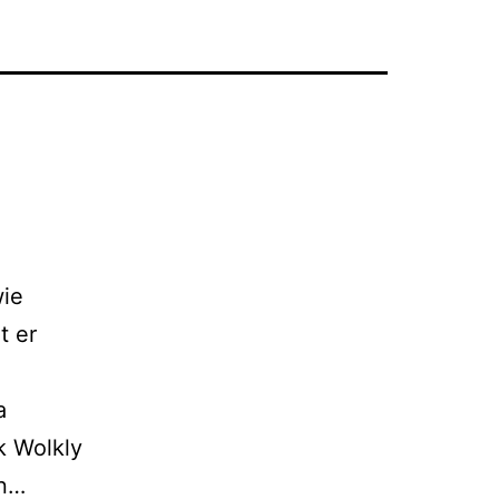
wie
t er
a
k Wolkly
GipsyLand
hn…