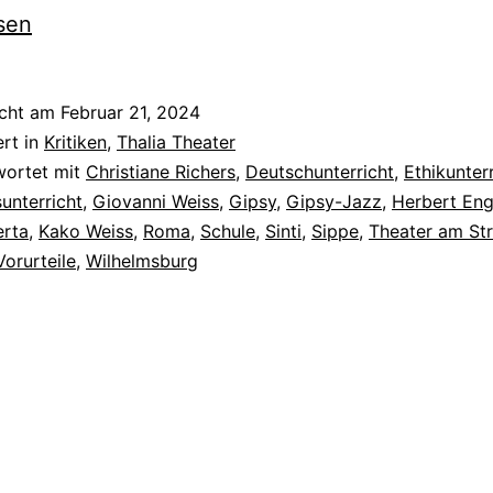
sen
icht am
Februar 21, 2024
ert in
Kritiken
,
Thalia Theater
wortet mit
Christiane Richers
,
Deutschunterricht
,
Ethikunter
unterricht
,
Giovanni Weiss
,
Gipsy
,
Gipsy-Jazz
,
Herbert En
erta
,
Kako Weiss
,
Roma
,
Schule
,
Sinti
,
Sippe
,
Theater am St
Vorurteile
,
Wilhelmsburg