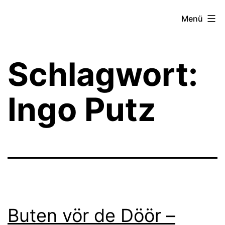
Zum
Theater­
Menü
Inhalt
zeit
springen
Hamburg
Schlagwort:
Ingo Putz
Buten vör de Döör –