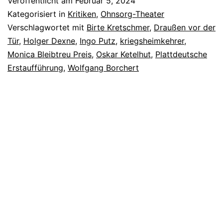
Veröffentlicht am
Februar 5, 2024
Döör
Kategorisiert in
Kritiken
,
Ohnsorg-Theater
–
Verschlagwortet mit
Birte Kretschmer
,
Draußen vor der
Tür
,
Holger Dexne
,
Ingo Putz
,
kriegsheimkehrer
,
Draußen
Monica Bleibtreu Preis
,
Oskar Ketelhut
,
Plattdeutsche
vor
Erstaufführung
,
Wolfgang Borchert
der
Tür