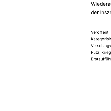
Wiederau
der Ins
Veröffentl
Kategorisi
Verschlag
Putz
,
krie
Erstauffüh