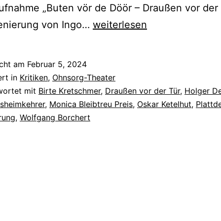
fnahme „Buten vör de Döör – Draußen vor der 
Buten
zenierung von Ingo…
weiterlesen
vör
de
icht am
Februar 5, 2024
Döör
ert in
Kritiken
,
Ohnsorg-Theater
–
wortet mit
Birte Kretschmer
,
Draußen vor der Tür
,
Holger D
gsheimkehrer
,
Monica Bleibtreu Preis
,
Oskar Ketelhut
,
Plattd
Draußen
rung
,
Wolfgang Borchert
vor
der
Tür