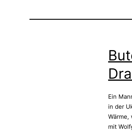
But
Dra
Ein Mann
in der U
Wärme, w
mit Wolf