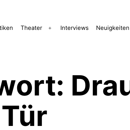
tiken
Theater
Interviews
Neuigkeiten
Menü
öffnen
wort:
Dra
 Tür