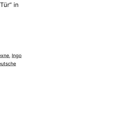
Tür“ in
exne
,
Ingo
eutsche