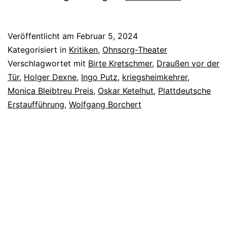
vör
de
Veröffentlicht am
Februar 5, 2024
Döör
Kategorisiert in
Kritiken
,
Ohnsorg-Theater
–
Verschlagwortet mit
Birte Kretschmer
,
Draußen vor der
Tür
,
Holger Dexne
,
Ingo Putz
,
kriegsheimkehrer
,
Draußen
Monica Bleibtreu Preis
,
Oskar Ketelhut
,
Plattdeutsche
vor
Erstaufführung
,
Wolfgang Borchert
der
Tür