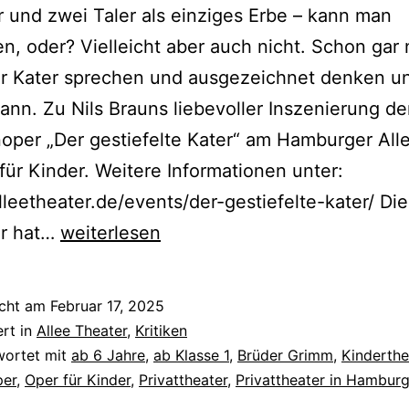
r und zwei Taler als einziges Erbe – kann man
n, oder? Vielleicht aber auch nicht. Schon gar 
r Kater sprechen und ausgezeichnet denken u
ann. Zu Nils Brauns liebevoller Inszenierung de
per „Der gestiefelte Kater“ am Hamburger All
für Kinder. Weitere Informationen unter:
alleetheater.de/events/der-gestiefelte-kater/ Die 
Der
er hat…
weiterlesen
gestiefelte
Kater
icht am
Februar 17, 2025
ert in
Allee Theater
,
Kritiken
wortet mit
ab 6 Jahre
,
ab Klasse 1
,
Brüder Grimm
,
Kinderthe
er
,
Oper für Kinder
,
Privattheater
,
Privattheater in Hambur