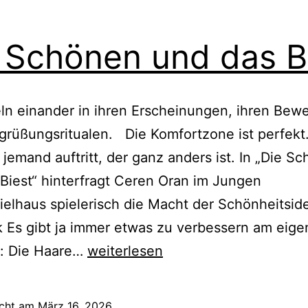
 Schönen und das B
ln einander in ihren Erscheinungen, ihren Be
grüßungsritualen. Die Komfortzone ist perfekt.
h jemand auftritt, der ganz anders ist. In „Die S
Biest“ hinterfragt Ceren Oran im Jungen
elhaus spielerisch die Macht der Schönheitsi
ik Es gibt ja immer etwas zu verbessern am eig
Die
: Die Haare…
weiterlesen
Schönen
und
icht am
März 16, 2026