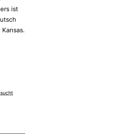
rs ist
eutsch
n Kansas.
berer
n
sucht