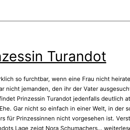
nzessin Turandot
irklich so furchtbar, wenn eine Frau nicht heirate
r nicht jemanden, den ihr der Vater ausgesuch
 findet Prinzessin Turandot jedenfalls deutlich at
 Ehe. Gar nicht so einfach in einer Welt, in der 
s für Prinzessinnen nicht vorgesehen ist. Vers
Prinzessi
andots Lage zeigt Nora Schumachers…
weiterles