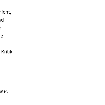
nicht,
nd
r
ee
Kritik
ater
,
g