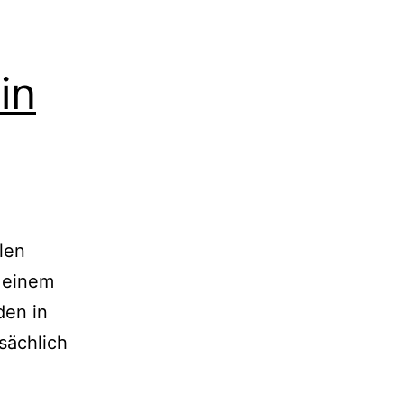
in
len
 einem
den in
sächlich
ambi:
ine