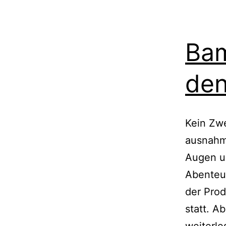
Bam
den
Kein Zwe
ausnahms
Augen u
Abenteue
der Prod
statt. A