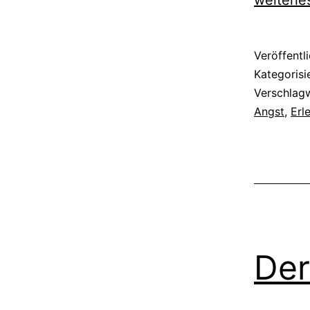
weiterle
Veröffentl
Kategorisi
Verschlag
Angst
,
Erl
Der