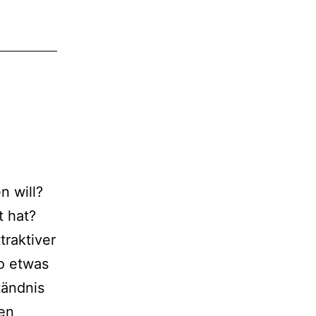
n will?
t hat?
traktiver
so etwas
tändnis
n
en