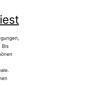
iest
wegungen,
 Bis
chönen
deale.
enen