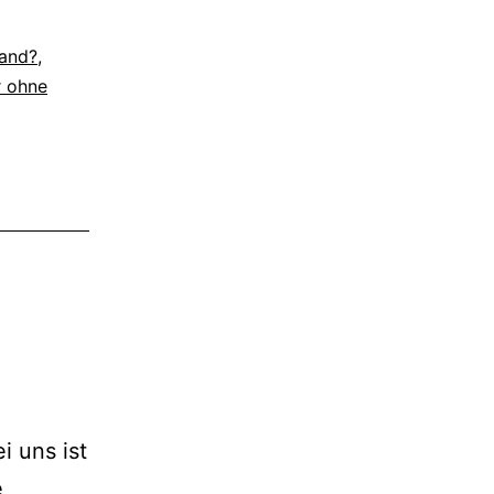
and?
,
r ohne
i uns ist
e