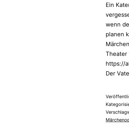
Ein Kate
vergesse
wenn de
planen k
Märcheno
Theater 
https://
Der Vat
Veröffentl
Kategorisi
Verschlag
Märchenop