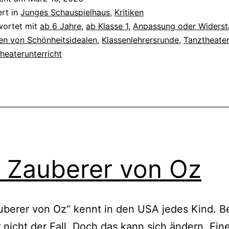
das
ert in
Junges Schauspielhaus
,
Kritiken
Biest
wortet mit
ab 6 Jahre
,
ab Klasse 1
,
Anpassung oder Widerst
en von Schönheitsidealen
,
Klassenlehrersrunde
,
Tanztheate
heaterunterricht
 Zauberer von Oz
berer von Oz“ kennt in den USA jedes Kind. Be
 nicht der Fall. Doch das kann sich ändern. Ein