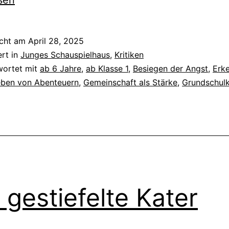
sen
E
i
icht am
April 28, 2025
d
ert in
Junges Schauspielhaus
,
Kritiken
W
wortet mit
ab 6 Jahre
,
ab Klasse 1
,
Besiegen der Angst
,
Erk
eben von Abenteuern
,
Gemeinschaft als Stärke
,
Grundschulk
 gestiefelte Kater