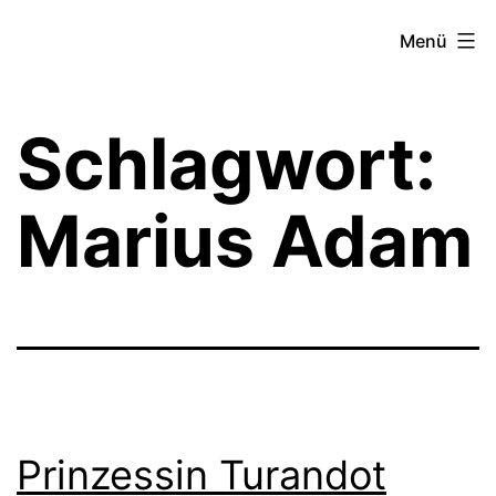
Zum
Theater­
Menü
Inhalt
zeit
springen
Hamburg
Schlagwort:
Marius Adam
Prinzessin Turandot