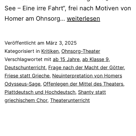
See – Eine irre Fahrt“, frei nach Motiven von
Oddos
Homer am Ohnsorg…
weiterlesen
See
–
Veröffentlicht am
März 3, 2025
Eine
Kategorisiert in
Kritiken
,
Ohnsorg-Theater
irre
Verschlagwortet mit
ab 15 Jahre
,
ab Klasse 9
,
Deutschunterricht
,
Frage nach der Macht der Götter
,
Fahrt
Friese statt Grieche
,
Neuinterpretation von Homers
Odysseus-Sage
,
Offenlegen der Mittel des Theaters
,
Plattdeutsch und Hochdeutsch
,
Shanty statt
griechischem Chor
,
Theaterunterricht