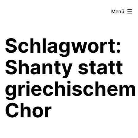
Zum
Theater­
Menü
Inhalt
zeit
springen
Hamburg
Schlagwort:
Shanty statt
griechischem
Chor