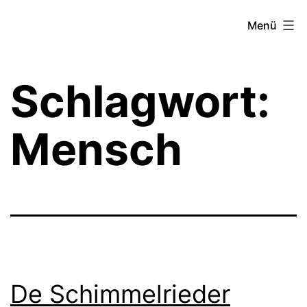
Zum
Theater­
Menü
Inhalt
zeit
springen
Hamburg
Schlagwort:
Mensch
De Schimmelrieder