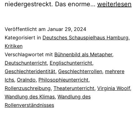
Orlando
niedergestreckt. Das enorme…
weiterlesen
Veröffentlicht am
Januar 29, 2024
Kategorisiert in
Deutsches Schauspielhaus Hamburg
,
Kritiken
Verschlagwortet mit
Bühnenbild als Metapher
,
Deutschunterricht
,
Englischunterricht
,
Geschlechteridentität
,
Geschlechterrollen
,
mehrere
Ichs
,
Oralndo
,
Philosophieunterricht
,
Rollenzuschreibung
,
Theaterunterricht
,
Virginia Woolf
,
Wandlung des Klimas
,
Wandlung des
Rollenverständnisses