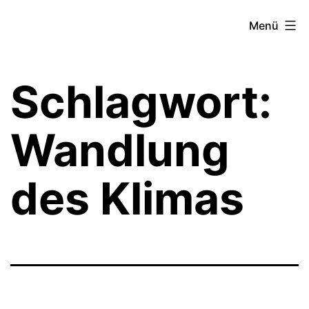
Zum
Theater­
Menü
Inhalt
zeit
springen
Hamburg
Schlagwort:
Wandlung
des Klimas