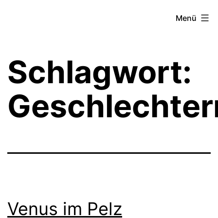
Zum
Theater­
Menü
Inhalt
zeit
springen
Hamburg
Schlagwort:
Geschlechterr
Venus im Pelz