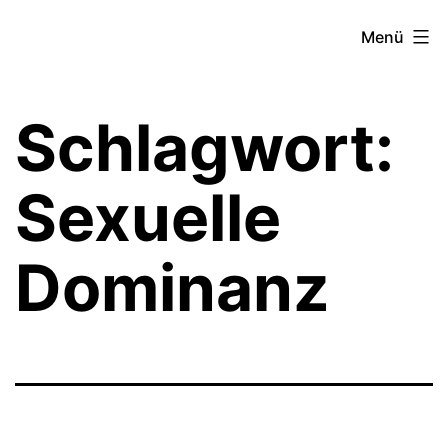
Zum
Theater­
Menü
Inhalt
zeit
springen
Hamburg
Schlagwort:
Sexuelle
Dominanz