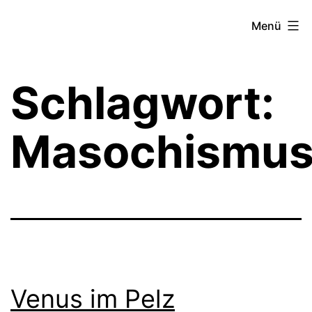
Zum
Theater­
Menü
Inhalt
zeit
springen
Hamburg
Schlagwort:
Masochismu
Venus im Pelz