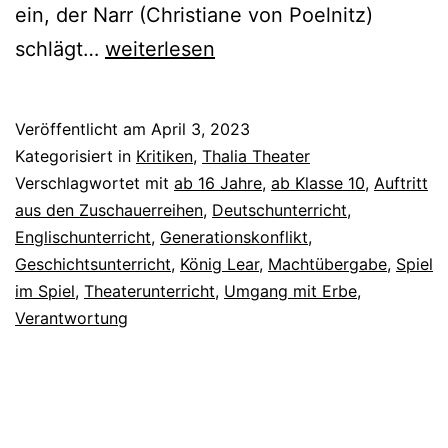
ein, der Narr (Christiane von Poelnitz)
König
schlägt…
weiterlesen
Lear
Veröffentlicht am
April 3, 2023
Kategorisiert in
Kritiken
,
Thalia Theater
Verschlagwortet mit
ab 16 Jahre
,
ab Klasse 10
,
Auftritt
aus den Zuschauerreihen
,
Deutschunterricht
,
Englischunterricht
,
Generationskonflikt
,
Geschichtsunterricht
,
König Lear
,
Machtübergabe
,
Spiel
im Spiel
,
Theaterunterricht
,
Umgang mit Erbe
,
Verantwortung