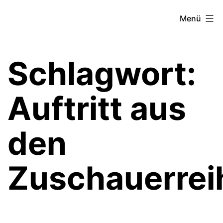
Zum
Theater­
Menü
Inhalt
zeit
springen
Hamburg
Schlagwort:
Auftritt aus
den
Zuschauerrei