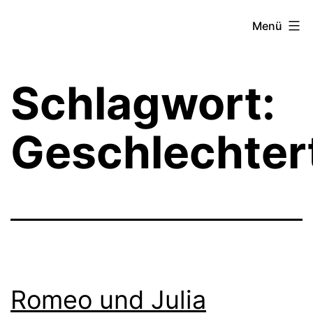
Zum
Theater­
Menü
Inhalt
zeit
springen
Hamburg
Schlagwort:
Geschlechter
Romeo und Julia