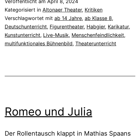
Veröffentlicht am
April 8, 2024
od
Kategorisiert in
Altonaer Theater
,
Kritiken
Di
Verschlagwortet mit
ab 14 Jahre
,
ab Klasse 8
,
Deutschunterricht
,
Figurentheater
,
Habgier
,
Karikatur
,
B
Kunstunterricht
,
Live-Musik
,
Menschenfeindlichkeit
,
Pa
multifunktionales Bühnenbild
,
Theaterunterricht
Romeo und Julia
Der Rollentausch klappt in Mathias Spaans