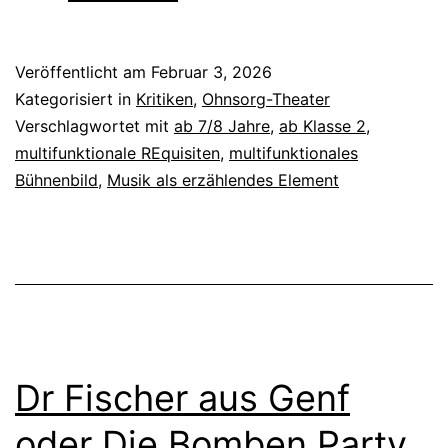
wilden
Jahre
Veröffentlicht am
Februar 3, 2026
–
Kategorisiert in
Kritiken
,
Ohnsorg-Theater
As
Verschlagwortet mit
ab 7/8 Jahre
,
ab Klasse 2
,
multifunktionale REquisiten
,
multifunktionales
wi
Bühnenbild
,
Musik als erzählendes Element
wild
weern
Dr Fischer aus Genf
oder Die Bomben Party